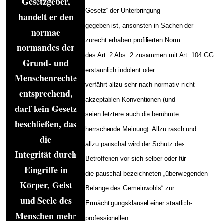
Gesetzgeber,
Gesetz“ der Unterbringung
handelt er den
gegeben ist, ansonsten in Sachen der
normae
zurecht erhaben profilierten Norm
normandes der
des Art. 2 Abs. 2 zusammen mit Art. 104 GG
Grund- und
erstaunlich indolent oder
Menschenrechte
verfährt allzu sehr nach normativ nicht
entsprechend,
akzeptablen Konventionen (und
darf kein Gesetz
seien letztere auch die berühmte
beschließen, das
herrschende Meinung). Allzu rasch und
die
allzu pauschal wird der Schutz des
Integrität durch
Betroffenen vor sich selber oder für
Eingriffe in
die pauschal bezeichneten „überwiegenden
Körper, Geist
Belange des Gemeinwohls“ zur
und Seele des
Ermächtigungsklausel einer staatlich-
Menschen mehr
professionellen