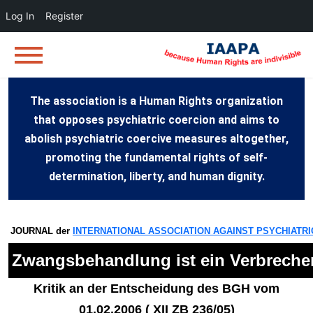
Log In
Register
The association is a Human Rights organization
that opposes psychiatric coercion and aims to
abolish psychiatric coercive measures altogether,
promoting the fundamental rights of self-
determination, liberty, and human dignity.
JOURNAL der
INTERNATIONAL ASSOCIATION AGAINST PSYCHIATRI
Zwangsbehandlung ist ein Verbrechen
Kritik an der Entscheidung des BGH vom
01.02.2006 ( XII ZB 236/05)