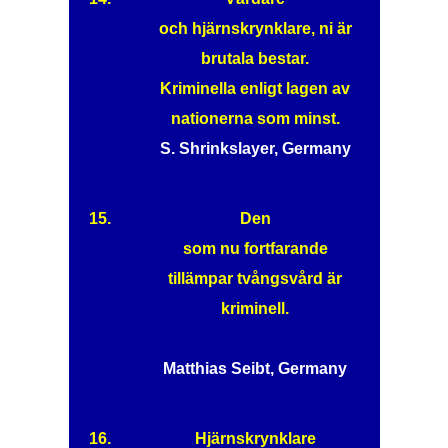
och hjärnskrynklare, ni är
brutala bestar.
Kriminella enligt lagen av
nationerna som minst.
S. Shrinkslayer, Germany
15.
Den
som nu fortfarande
tillämpar tvångsvård är
kriminell.
Matthias Seibt, Germany
16.
Hjärnskrynklare