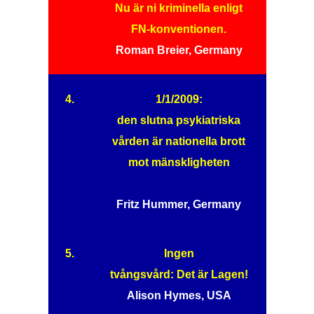
Nu är ni kriminella enligt
FN-konventionen.
Roman Breier, Germany
4.
1/1/2009:
den slutna psykiatriska
vården är nationella brott
mot mänskligheten
Fritz Hummer, Germany
5.
Ingen
tvångsvård: Det är Lagen!
Alison Hymes, USA