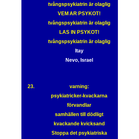
tvångspsykiatrin är olaglig
VEM AR PSYKOT!
tvångspsykiatrin är olaglig
LAS IN PSYKOT!
tvångspsykiatrin är olaglig
Itay
Nevo, Israel
23.
varning:
psykiatricker-kvackarna
förvandlar
samhällen till dödligt
kvackande kvicksand
Stoppa det psykiatriska