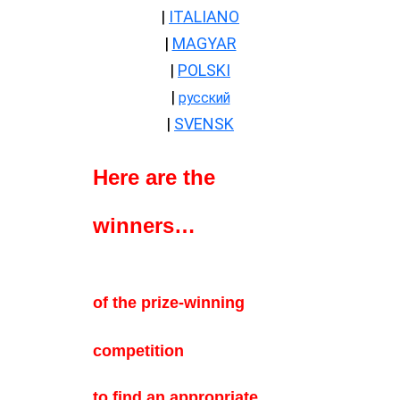
|
ITALIANO
|
MAGYAR
|
POLSKI
|
русский
|
SVENSK
Here are the
winners…
——-
————-
|
of the prize-winning
competition
to find an appropriate