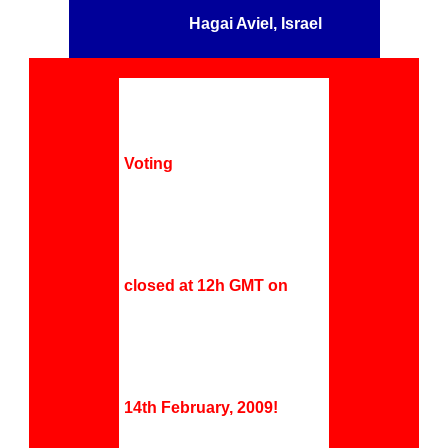
Hagai Aviel, Israel
Voting
closed at 12h GMT on
14th February, 2009!