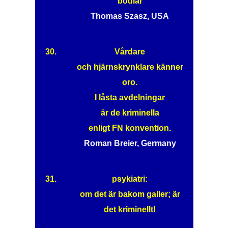
bödlar
Thomas Szasz, USA
30.
Vårdare
och hjärnskrynklare känner
oro.
I låsta avdelningar
är de kriminella
enligt FN konvention.
Roman Breier, Germany
31.
psykiatri:
om det är bakom galler; är
det kriminellt!