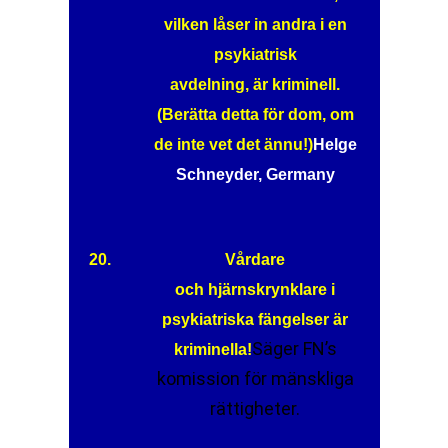
vilken låser in andra i en
psykiatrisk
avdelning, är kriminell.
(Berätta detta för dom, om
de inte vet det ännu!)
Helge
Schneyder, Germany
20.
Vårdare
och hjärnskrynklare i
psykiatriska fängelser är
Säger FN’s
kriminella!
komission för mänskliga
rättigheter.