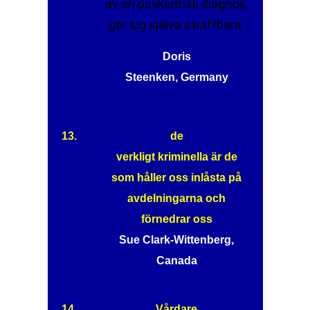
av en psykiatrisk diagnos,
gör sig själva straffbara.
Doris
Steenken, Germany
13.
de
verkligt kriminella är de
som håller oss inlåsta på
avdelningarna och
förnedrar oss
Sue Clark-Wittenberg,
Canada
14.
Vårdare