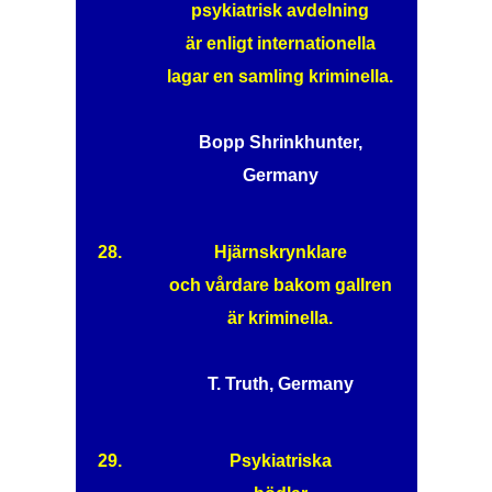
psykiatrisk avdelning
är enligt internationella
lagar en samling kriminella.
Bopp Shrinkhunter,
Germany
28.
Hjärnskrynklare
och vårdare bakom gallren
är kriminella.
T. Truth, Germany
29.
Psykiatriska