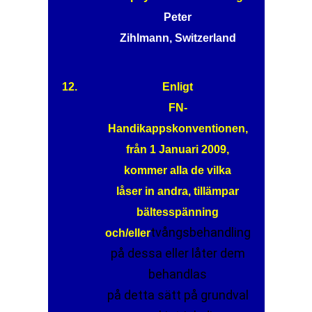
Peter
Zihlmann, Switzerland
12.
Enligt
FN-
Handikappskonventionen,
från 1 Januari 2009,
kommer alla de vilka
låser in andra, tillämpar
bältesspänning
tvångsbehandling
och/eller
på dessa eller låter dem
behandlas
på detta sätt på grundval