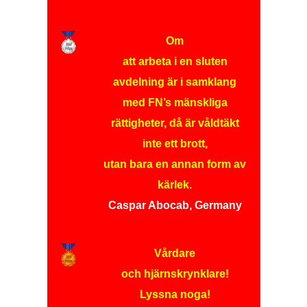
Om
att arbeta i en sluten
avdelning är i samklang
med FN’s mänskliga
rättigheter, då är våldtäkt
inte ett brott,
utan bara en annan form av
kärlek.
Caspar Abocab, Germany
Vårdare
och hjärnskrynklare!
Lyssna noga!