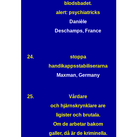
blodsbadet.
alert: psychiatricks
Danièle
Deschamps, France
24.
stoppa
handikappsstabiliserarna
Maxman, Germany
25.
Vårdare
och hjärnskrynklare are
ligister och brutala.
Om de arbetar bakom
galler, då är de kriminella.