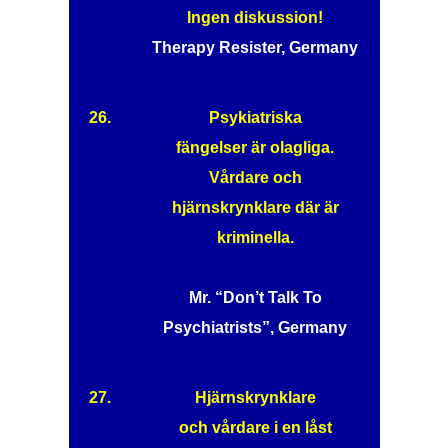
Ingen diskussion!
Therapy Resister, Germany
26.
Psykiatriska
fängelser är olagliga.
Vårdare och
hjärnskrynklare där är
kriminella.
Mr. “Don’t Talk To
Psychiatrists”, Germany
27.
Hjärnskrynklare
och vårdare i en låst