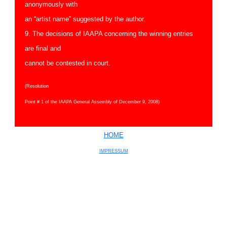
anonymously with
an “artist name” suggested by the author.
9. The decisions of IAAPA concerning the winning entries
are final and
cannot be contested in court.
(Resolution
Point # 1 of the IAAPA General Assembly of December 9, 2008)
HOME
IMPRESSUM