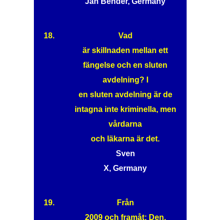
Jan Bender, Germany
18.
Vad
är skillnaden mellan ett
fängelse och en sluten
avdelning? I
en sluten avdelning är de
intagna inte kriminella, men
vårdarna
och läkarna är det.
Sven
X, Germany
19.
Från
2009 och framåt: Den,