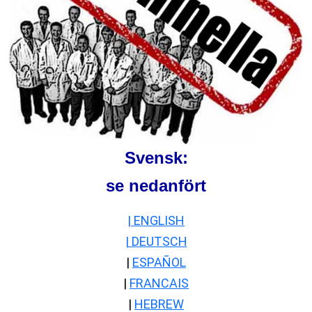
S
vensk:
se nedanfört
| ENGLISH
| DEUTSCH
|
ESPAÑOL
|
FRANCAIS
|
HEBREW