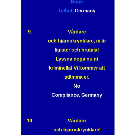
René
Talbot
, Germany
9.
Vårdare
och hjärnskrynklare, ni är
ligister och brutala!
Lyssna noga nu ni
kriminella! Vi kommer att
stämma er.
No
Compliance, Germany
10.
Vårdare
och hjärnskrynklare!