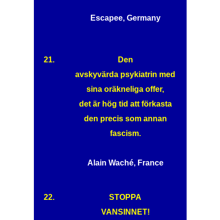
Escapee, Germany
21.
Den
avskyvärda psykiatrin med
sina oräkneliga offer,
det är hög tid att förkasta
den precis som annan
fascism.
Alain Waché, France
22.
STOPPA
VANSINNET!