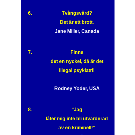
6.
Tvångsvård?
Det är ett brott.
Jane Miller, Canada
7.
Finns
det en nyckel, då är det
illegal psykiatri!
Rodney Yoder, USA
8.
“Jag
låter mig inte bli utvärderad
av en kriminell!”