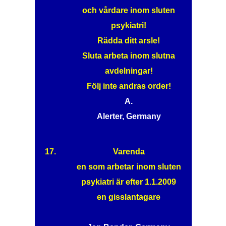
och vårdare inom sluten
psykiatri!
Rädda ditt arsle!
Sluta arbeta inom slutna
avdelningar!
Följ inte andras order!
A.
Alerter, Germany
17.
Varenda
en som arbetar inom sluten
psykiatri är efter 1.1.2009
en gisslantagare