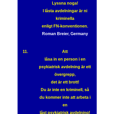
Lyssna noga!
I låsta avdelningar är ni
kriminella
enligt FN-konventionen.
Roman Breier, Germany
11.
Att
låsa in en person i en
psykiatrisk avdelning är ett
övergrepp,
det är ett brott!
Du är inte en kriminell, så
du kommer inte att arbeta i
en
låst psykiatrisk avdelning!