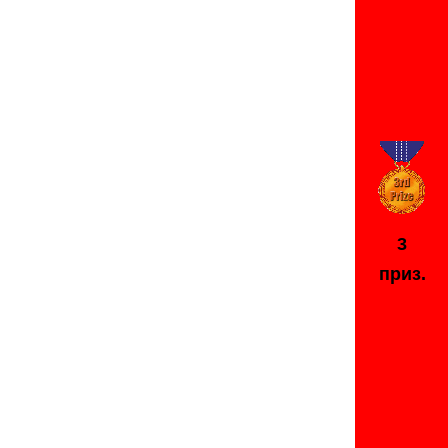
3
приз.