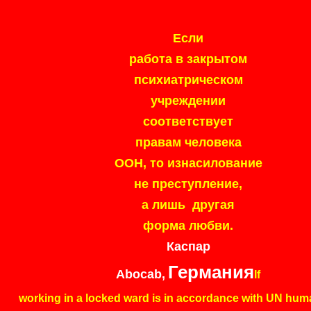
Если
работа в закрытом
психиатрическом
учреждении
соответствует
правам человека
ООН, то изнасилование
не преступление,
а лишь другая
форма любви.
Каспар
Германия
Abocab,
If
working in a locked ward is in accordance with UN huma