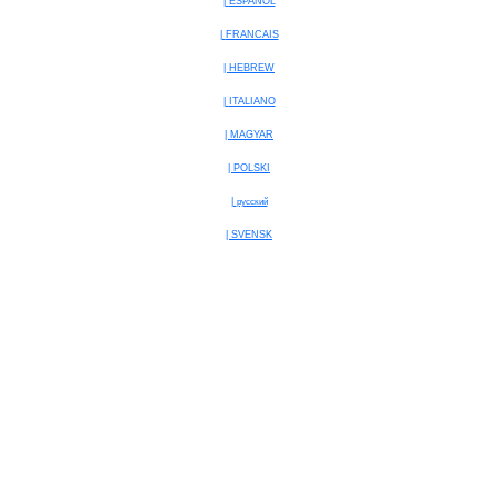
|
ESPAÑOL
|
FRANCAIS
|
HEBREW
|
ITALIANO
|
MAGYAR
|
POLSKI
|
русский
|
SVENSK