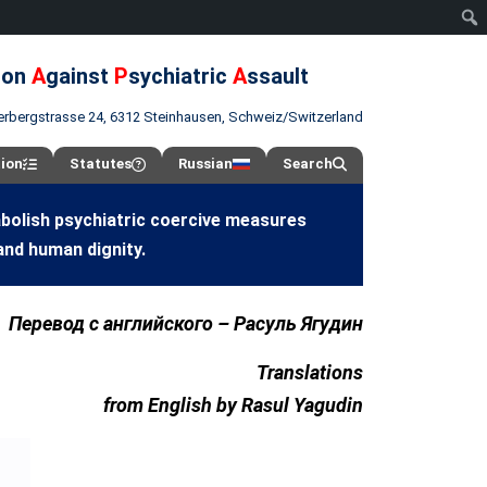
ion
A
gainst
P
sychiatric
A
ssault
erbergstrasse 24, 6312 Steinhausen, Schweiz/Switzerland
tion
Statutes
Russian
Search
abolish psychiatric coercive measures
and human dignity.
Перевод с английского – Расуль Ягудин
Translations
from English by Rasul Yagudin