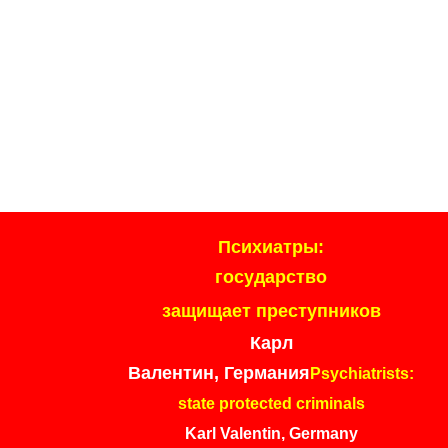
Психиатры:
государство
защищает преступников
Карл
Валентин, Германия
Psychiatrists:
state protected criminals
Karl Valentin, Germany