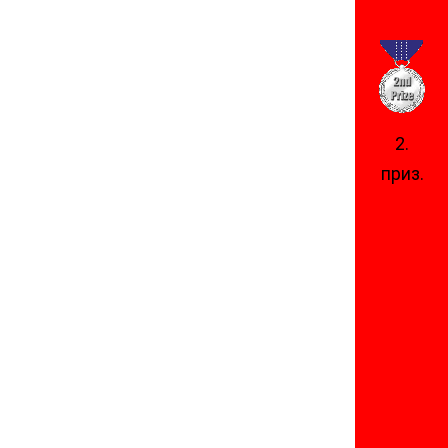
2.
приз.