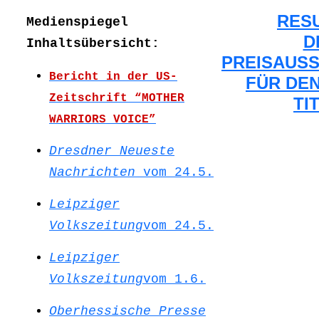
RES
Medienspiegel
D
Inhaltsübersicht:
PREISAUS
Bericht in der US-
FÜR DE
Zeitschrift “MOTHER
TI
WARRIORS VOICE”
Dresdner Neueste
Nachrichten
vom 24.5.
Leipziger
Volkszeitung
vom 24.5.
Leipziger
Volkszeitung
vom 1.6.
Oberhessische Presse