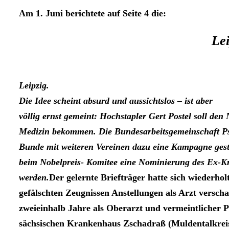
Am 1. Juni berichtete auf
Seite 4 die:
Lei
Leipzig.
Die Idee scheint absurd und aussichtslos – ist aber
völlig ernst gemeint: Hochstapler Gert Postel soll den 
Medizin bekommen. Die Bundesarbeitsgemeinschaft Ps
Bunde mit weiteren Vereinen dazu eine Kampagne gesta
beim Nobelpreis- Komitee eine Nominierung des Ex-Kr
werden.
Der gelernte Briefträger hatte sich wiederhol
gefälschten Zeugnissen Anstellungen als Arzt versch
zweieinhalb Jahre als Oberarzt und vermeintlicher P
sächsischen Krankenhaus Zschadraß (Muldentalkrei